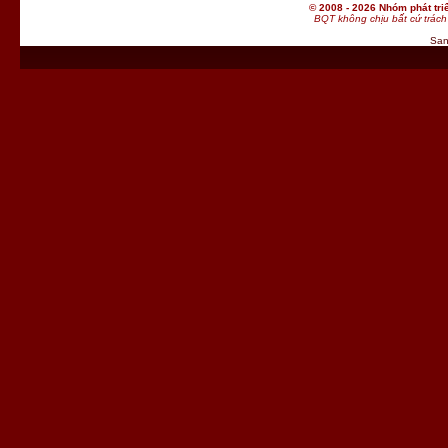
© 2008 - 2026 Nhóm phát t
BQT không chịu bất cứ trách 
San