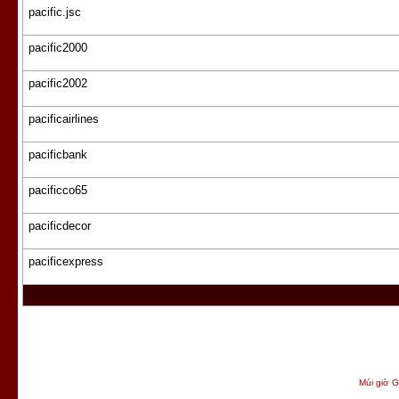
pacific.jsc
pacific2000
pacific2002
pacificairlines
pacificbank
pacificco65
pacificdecor
pacificexpress
Múi giờ G