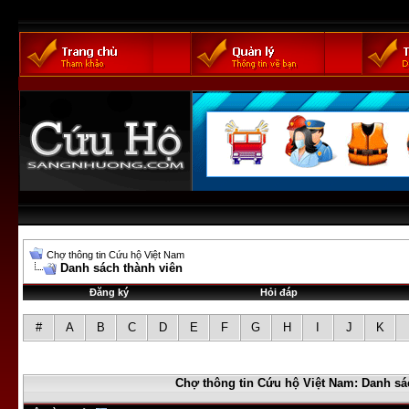
Chợ thông tin Cứu hộ Việt Nam
Danh sách thành viên
Đăng ký
Hỏi đáp
#
A
B
C
D
E
F
G
H
I
J
K
Chợ thông tin Cứu hộ Việt Nam: Danh sá