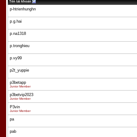
Tên tài khoản
p-htrienhunghn
p.g.hai
p.na1318
p.tronghieu
p.vy99
p2t_yuppie
p3betapp
Junior Member
p3betvip2023
Junior Member
P3vin
Junior Member
pa
pab