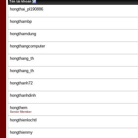
Tên tài khoản
hongthai_pl190886
hongthambp
hongthamdung
hongthangcomputer
hongthang_th
hongthang_th
hongthanh72
hongthanhdinh
hongthem
Senior Member
hongthienlochtl
hongthienmy