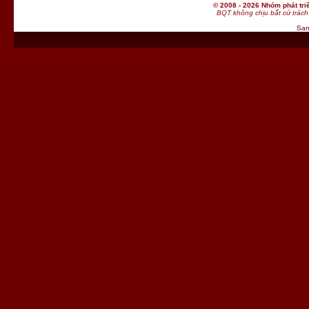
© 2008 - 2026 Nhóm phát t
BQT không chịu bất cứ trách 
San