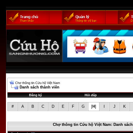
Chợ thông tin Cứu hộ Việt Nam
Danh sách thành viên
Đăng ký
Hỏi đáp
#
A
B
C
D
E
F
G
[
H
]
I
J
K
Chợ thông tin Cứu hộ Việt Nam: Danh sách