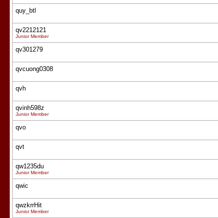
quy_btl
qv2212121
Junior Member
qv301279
qvcuong0308
qvh
qvinh598z
Junior Member
qvo
qvt
qw1235du
Junior Member
qwic
qwzkrrHit
Junior Member