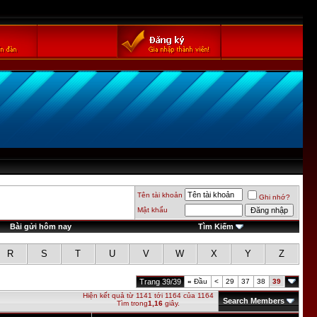
Tên tài khoản
Ghi nhớ?
Mật khẩu
Bài gửi hôm nay
Tìm Kiếm
R
S
T
U
V
W
X
Y
Z
Trang 39/39
«
Đầu
<
29
37
38
39
Hiện kết quả từ 1141 tới 1164 của 1164
Search Members
Tìm trong
1,16
giây.