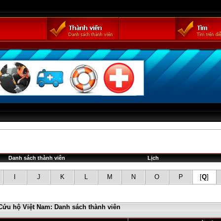
Danh sách thành viên
Lịch
I
J
K
L
M
N
O
P
[
Q
]
Cứu hộ Việt Nam: Danh sách thành viên