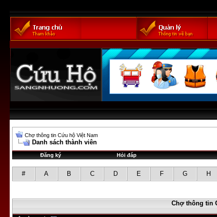
Chợ thông tin Cứu hộ Việt Nam
Danh sách thành viên
Đăng ký
Hỏi đáp
#
A
B
C
D
E
F
G
H
Chợ thông tin 