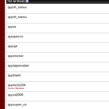
Tên tài khoản
quynh_tranvu
quynh_tranvu
quynx
quyquocco
quyspt
quystocker
quytaiporcelain
quythanh
quytocb1104
Junior Member
quyxd2009
quyxuyen_vn