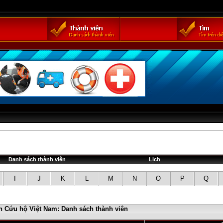
Danh sách thành viên
Lịch
I
J
K
L
M
N
O
P
Q
n Cứu hộ Việt Nam: Danh sách thành viên