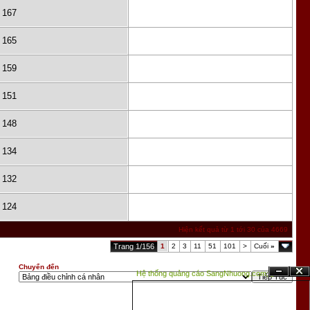
167
165
159
151
148
134
132
124
Hiện kết quả từ 1 tới 30 của 4669
Trang 1/156
1
2
3
11
51
101
>
Cuối
»
Chuyển đến
Hệ thống quảng cáo SangNhuong.com;
Ẩn
Đóng