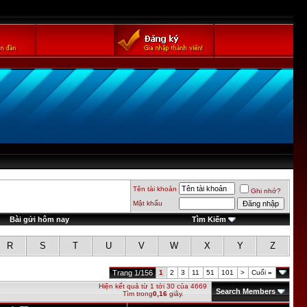
Tên tài khoản
Ghi nhớ?
Mật khẩu
Bài gửi hôm nay
Tìm Kiếm
R
S
T
U
V
W
X
Y
Z
Trang 1/156
1
2
3
11
51
101
>
Cuối
»
Hiện kết quả từ 1 tới 30 của 4669
Search Members
Tìm trong
0,16
giây.