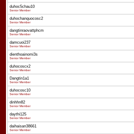
duhoc5chau10
Senior Member
duhochanquocosc2
Senior Member
dangtinraovattphcm
Senior Member
damcuoi237
Senior Member
dienthoainomi3s
Senior Member
duhocoscx2
Senior Member
Dangtin1a1
Senior Member
duhocosc10
Senior Member
dinhhn82
Senior Member
daythi125
Senior Member
daihaisan38661
Senior Member