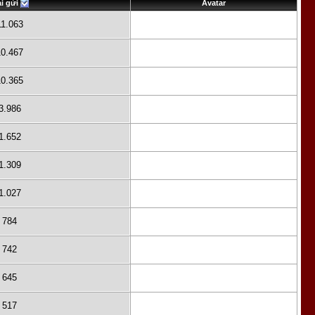
i gửi
Avatar
11.063
10.467
10.365
3.986
1.652
1.309
1.027
784
742
645
517