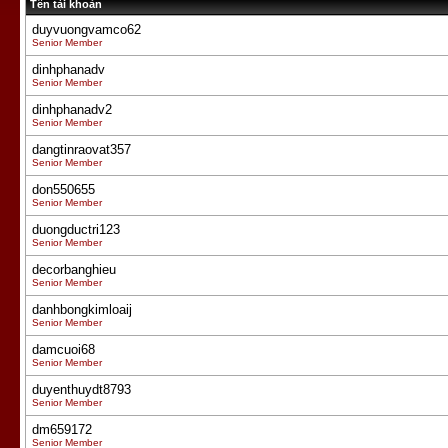
Tên tài khoản
duyvuongvamco62
Senior Member
dinhphanadv
Senior Member
dinhphanadv2
Senior Member
dangtinraovat357
Senior Member
don550655
Senior Member
duongductri123
Senior Member
decorbanghieu
Senior Member
danhbongkimloaij
Senior Member
damcuoi68
Senior Member
duyenthuydt8793
Senior Member
dm659172
Senior Member