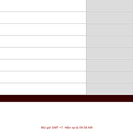
Múi giờ GMT +7. Hiện tại là
09:58 AM