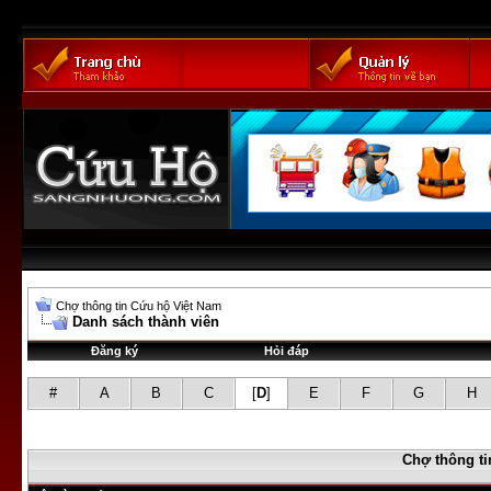
Chợ thông tin Cứu hộ Việt Nam
Danh sách thành viên
Đăng ký
Hỏi đáp
#
A
B
C
[
D
]
E
F
G
H
Chợ thông ti