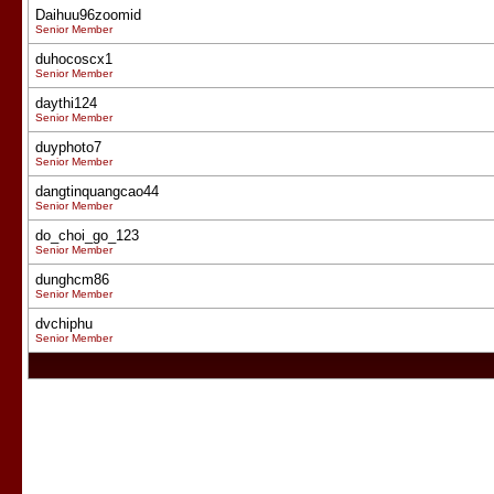
Daihuu96zoomid
Senior Member
duhocoscx1
Senior Member
daythi124
Senior Member
duyphoto7
Senior Member
dangtinquangcao44
Senior Member
do_choi_go_123
Senior Member
dunghcm86
Senior Member
dvchiphu
Senior Member