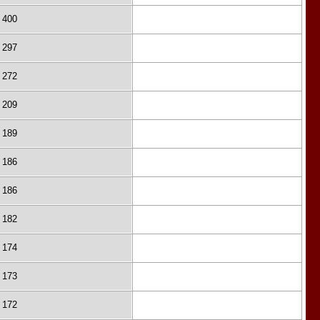
400
297
272
209
189
186
186
182
174
173
172