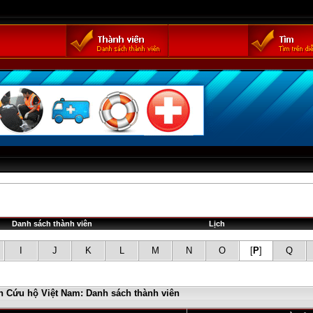
Danh sách thành viên
Lịch
I
J
K
L
M
N
O
[
P
]
Q
n Cứu hộ Việt Nam: Danh sách thành viên