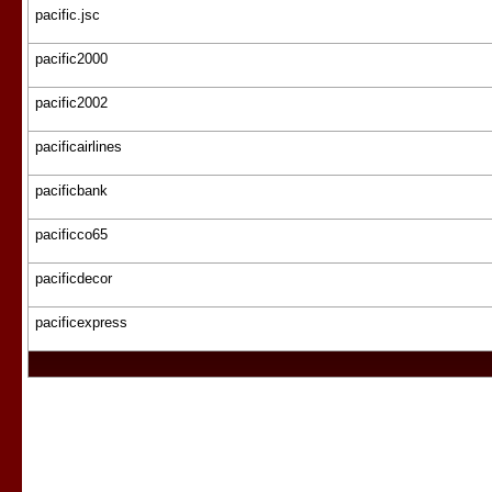
pacific.jsc
pacific2000
pacific2002
pacificairlines
pacificbank
pacificco65
pacificdecor
pacificexpress