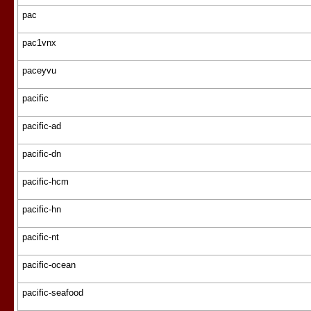
pac
pac1vnx
paceyvu
pacific
pacific-ad
pacific-dn
pacific-hcm
pacific-hn
pacific-nt
pacific-ocean
pacific-seafood