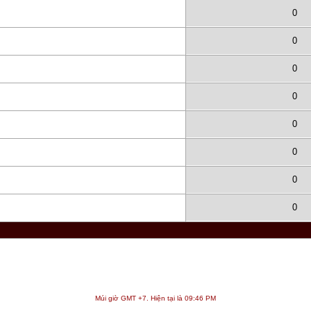
0
0
0
0
0
0
0
0
Múi giờ GMT +7. Hiện tại là
09:46 PM