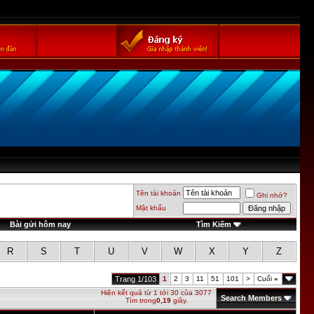
Tên tài khoản
Ghi nhớ?
Mật khẩu
Bài gửi hôm nay
Tìm Kiếm
R
S
T
U
V
W
X
Y
Z
Trang 1/103
1
2
3
11
51
101
>
Cuối
»
Hiện kết quả từ 1 tới 30 của 3077
Search Members
Tìm trong
0,19
giây.