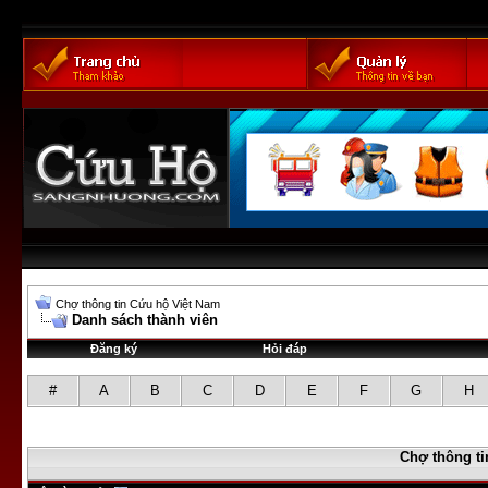
Chợ thông tin Cứu hộ Việt Nam
Danh sách thành viên
Đăng ký
Hỏi đáp
#
A
B
C
D
E
F
G
H
Chợ thông ti