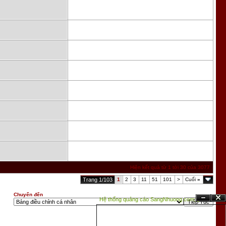
Hiện kết quả từ 1 tới 30 của 3077
Trang 1/103
1
2
3
11
51
101
>
Cuối
»
Chuyển đến
Hệ thống quảng cáo SangNhuong.com;
Ẩn
Đóng