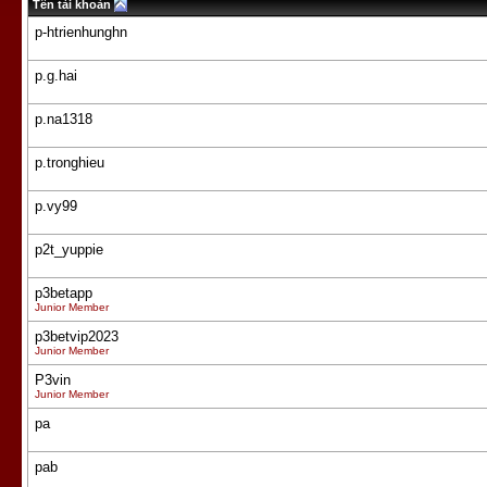
Tên tài khoản
p-htrienhunghn
p.g.hai
p.na1318
p.tronghieu
p.vy99
p2t_yuppie
p3betapp
Junior Member
p3betvip2023
Junior Member
P3vin
Junior Member
pa
pab