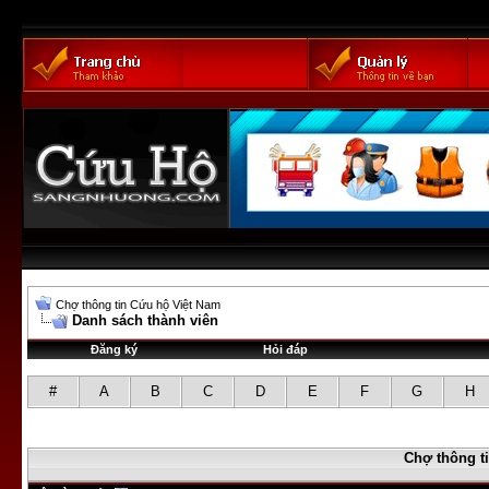
Chợ thông tin Cứu hộ Việt Nam
Danh sách thành viên
Đăng ký
Hỏi đáp
#
A
B
C
D
E
F
G
H
Chợ thông t