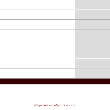
Múi giờ GMT +7. Hiện tại là
11:42 PM