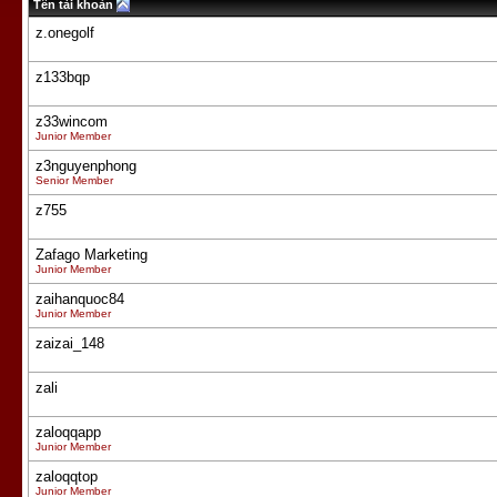
Tên tài khoản
z.onegolf
z133bqp
z33wincom
Junior Member
z3nguyenphong
Senior Member
z755
Zafago Marketing
Junior Member
zaihanquoc84
Junior Member
zaizai_148
zali
zaloqqapp
Junior Member
zaloqqtop
Junior Member