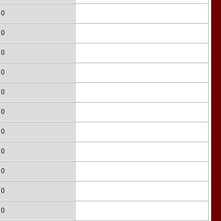
0
0
0
0
0
0
0
0
0
0
0