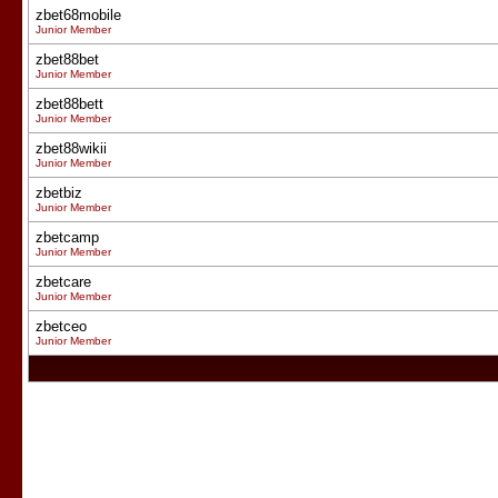
zbet68mobile
Junior Member
zbet88bet
Junior Member
zbet88bett
Junior Member
zbet88wikii
Junior Member
zbetbiz
Junior Member
zbetcamp
Junior Member
zbetcare
Junior Member
zbetceo
Junior Member