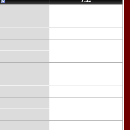
i
Avatar