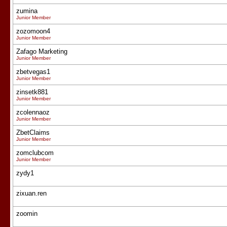
zumina
Junior Member
zozomoon4
Junior Member
Zafago Marketing
Junior Member
zbetvegas1
Junior Member
zinsetk881
Junior Member
zcolennaoz
Junior Member
ZbetClaims
Junior Member
zomclubcom
Junior Member
zydy1
zixuan.ren
zoomin