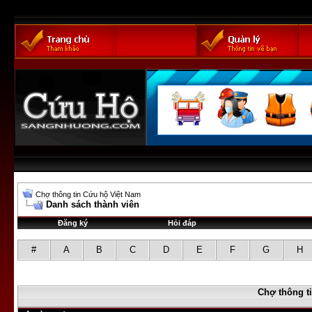
Chợ thông tin Cứu hộ Việt Nam
Danh sách thành viên
Đăng ký
Hỏi đáp
#
A
B
C
D
E
F
G
H
Chợ thông t