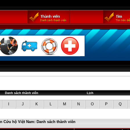
Danh sách thành viên
Lịch
I
J
K
L
M
N
O
P
Q
in Cứu hộ Việt Nam: Danh sách thành viên