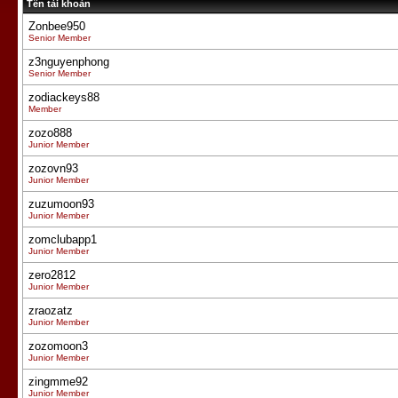
Tên tài khoản
Zonbee950
Senior Member
z3nguyenphong
Senior Member
zodiackeys88
Member
zozo888
Junior Member
zozovn93
Junior Member
zuzumoon93
Junior Member
zomclubapp1
Junior Member
zero2812
Junior Member
zraozatz
Junior Member
zozomoon3
Junior Member
zingmme92
Junior Member