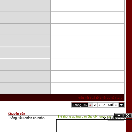
Hiện kết quả từ 1 tới 30 của 170
Trang 1/6
1
2
3
>
Cuối
»
Chuyển đến
Hệ thống quảng cáo SangNhuong.com;
Ẩn
Đóng