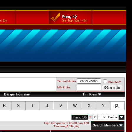
Tên tài khoản
Ghi nhớ?
Mật khẩu
Bài gửi hôm nay
Tìm Kiếm
R
S
T
U
V
W
X
Y
[
Z
]
Trang 1/6
1
2
3
>
Cuối
»
Hiện kết quả từ 1 tới 30 của 170
Search Members
Tìm trong
0,10
giây.