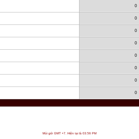
0
0
0
0
0
0
0
0
Múi giờ GMT +7. Hiện tại là
03:56 PM