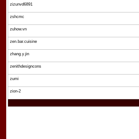
zizunvd6891
zshcmc
zuhow.vn
zen.bar.cuisine
zhang.y.jin
zenithdesigncons
zumi
zion-2