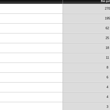
Bài gử
270
195
62
25
18
11
8
6
4
4
3