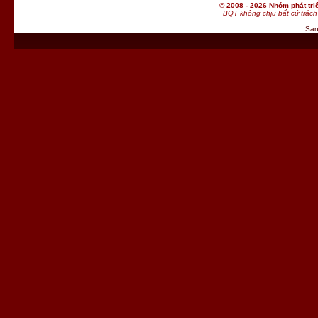
© 2008 - 2026 Nhóm phát t
BQT không chịu bất cứ trách 
San