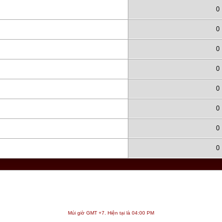
0
0
0
0
0
0
0
0
Múi giờ GMT +7. Hiện tại là
04:00 PM