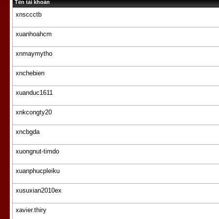
Tên tài khoản
xnsccctb
xuanhoahcm
xnmaymytho
xnchebien
xuanduc1611
xnkcongty20
xncbgda
xuongnut-timdo
xuanphucpleiku
xusuxian2010ex
xavier.thiry