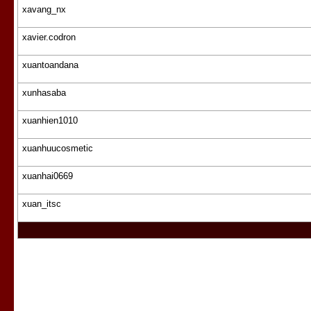
xavang_nx
xavier.codron
xuantoandana
xunhasaba
xuanhien1010
xuanhuucosmetic
xuanhai0669
xuan_itsc