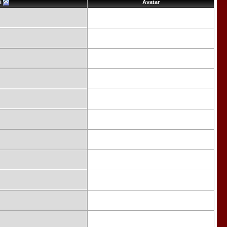
i
Avatar