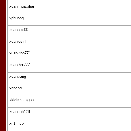
xuan_nga.phan
xphuong
xuanhoc66
xuanlesinh
xuanvinh771
xuanthai777
xuantrang
xnncnd
xkldimssaigon
xuantinh128
xn1_fico