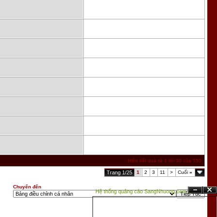
Hiện kết quả từ 1 tới 30 của 750
Trang 1/25
1
2
3
11
>
Cuối
»
Chuyển đến
Hệ thống quảng cáo SangNhuong.com;
Ẩn
Đóng