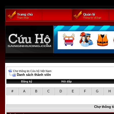
Chợ thông tin Cứu hộ Việt Nam
Danh sách thành viên
Đăng ký
Hỏi đáp
#
A
B
C
D
E
F
G
H
Chợ thông t