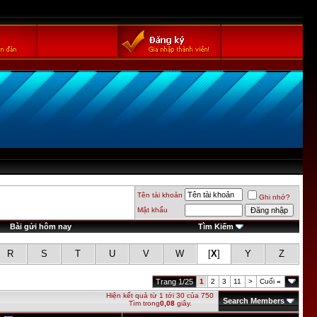
Tên tài khoản
Ghi nhớ?
Mật khẩu
Bài gửi hôm nay
Tìm Kiếm
R
S
T
U
V
W
[
X
]
Y
Z
Trang 1/25
1
2
3
11
>
Cuối
»
Hiện kết quả từ 1 tới 30 của 750
Search Members
Tìm trong
0,08
giây.