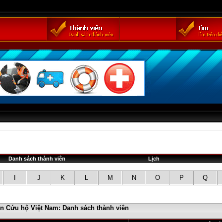
Danh sách thành viên
Lịch
I
J
K
L
M
N
O
P
Q
in Cứu hộ Việt Nam: Danh sách thành viên