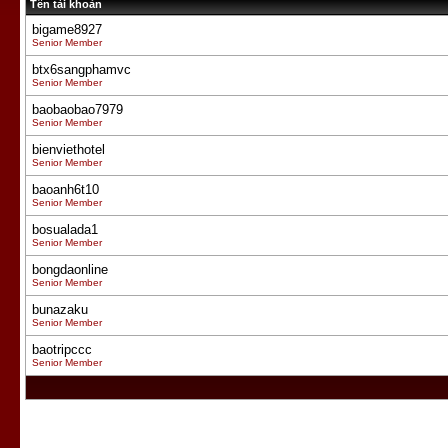
Tên tài khoản
bigame8927
Senior Member
btx6sangphamvc
Senior Member
baobaobao7979
Senior Member
bienviethotel
Senior Member
baoanh6t10
Senior Member
bosualada1
Senior Member
bongdaonline
Senior Member
bunazaku
Senior Member
baotripccc
Senior Member