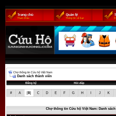
Chợ thông tin Cứu hộ Việt Nam
Danh sách thành viên
Đăng ký
Hỏi đáp
#
A
[
B
]
C
D
E
F
G
H
I
J
K
Chợ thông tin Cứu hộ Việt Nam: Danh sách