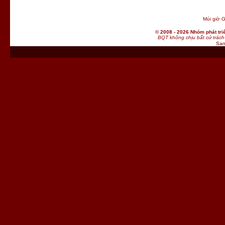
Múi giờ G
© 2008 - 2026 Nhóm phát t
BQT không chịu bất cứ trách 
San