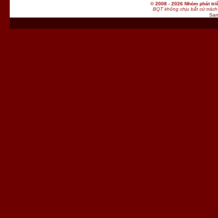
© 2008 - 2026 Nhóm phát t
BQT không chịu bất cứ trách 
San