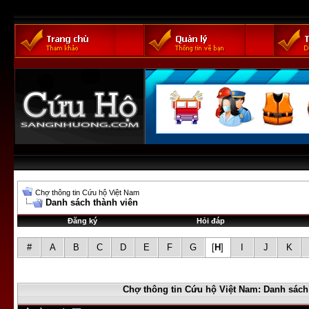
Chợ thông tin Cứu hộ Việt Nam
Danh sách thành viên
Đăng ký
Hỏi đáp
#
A
B
C
D
E
F
G
[
H
]
I
J
K
Chợ thông tin Cứu hộ Việt Nam: Danh sách