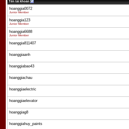
Tên tài khoản
hoanggia0072
Junior Member
hoanggia123
Junior Member
hoanggia6688
Junior Member
hoanggia811407
hoanggiaanh
hoanggiabao43
hoanggiachau
hoanggiaelectric
hoanggiaelevator
hoanggiag8
hoanggiahuy_paints