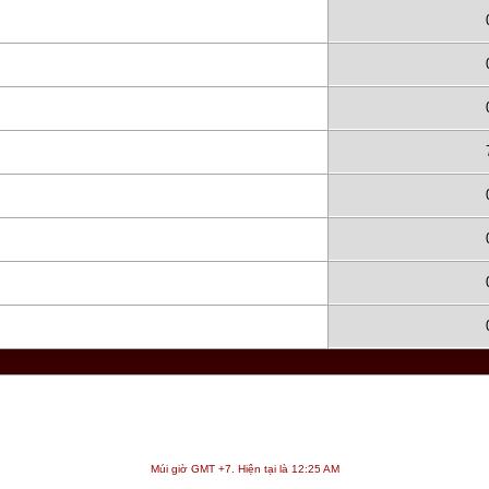
Múi giờ GMT +7. Hiện tại là
12:25 AM