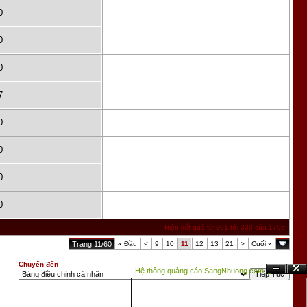
0
0
0
7
0
0
0
0
Hiện kết quả từ 301 tới 330 của 1796
Trang 11/60
«
Đầu
<
9
10
11
12
13
21
>
Cuối
»
Chuyển đến
Hệ thống quảng cáo SangNhuong.com;
Ẩn
Đóng