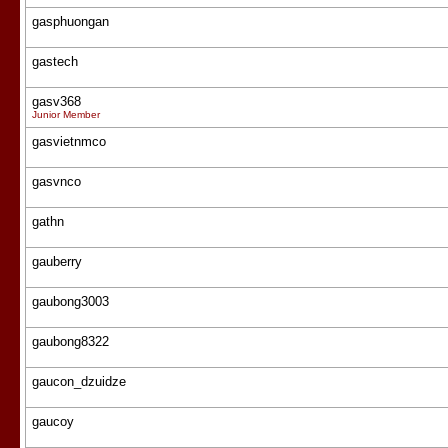
gasphuongan
gastech
gasv368
Junior Member
gasvietnmco
gasvnco
gathn
gauberry
gaubong3003
gaubong8322
gaucon_dzuidze
gaucoy