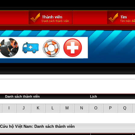
Danh sách thành viên
Lịch
I
J
K
L
M
N
O
P
Q
 Cứu hộ Việt Nam: Danh sách thành viên