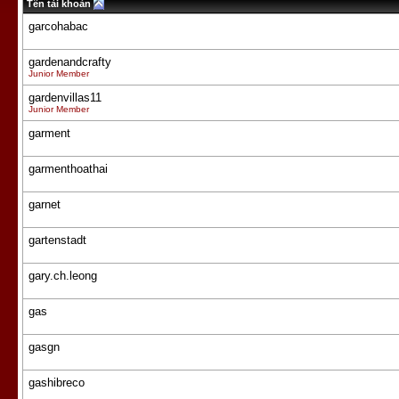
Tên tài khoản
garcohabac
gardenandcrafty
Junior Member
gardenvillas11
Junior Member
garment
garmenthoathai
garnet
gartenstadt
gary.ch.leong
gas
gasgn
gashibreco