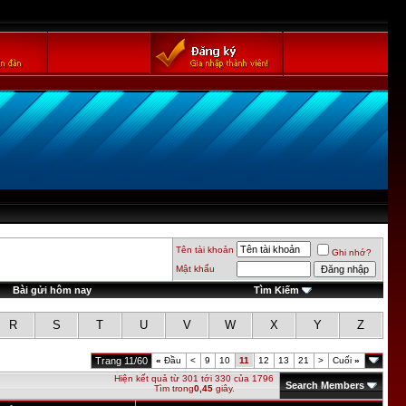
Tên tài khoản
Ghi nhớ?
Mật khẩu
Bài gửi hôm nay
Tìm Kiếm
R
S
T
U
V
W
X
Y
Z
Trang 11/60
«
Đầu
<
9
10
11
12
13
21
>
Cuối
»
Hiện kết quả từ 301 tới 330 của 1796
Search Members
Tìm trong
0,45
giây.