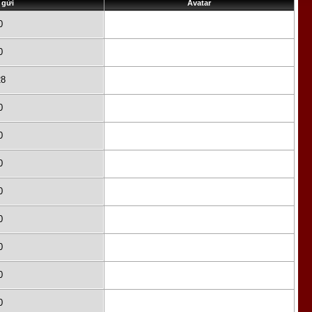
 gửi
Avatar
0
0
28
0
0
0
0
0
0
0
0