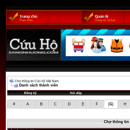
Chợ thông tin Cứu hộ Việt Nam
Danh sách thành viên
Đăng ký
Hỏi đáp
#
A
B
C
D
E
F
[
G
]
H
Chợ thông tin