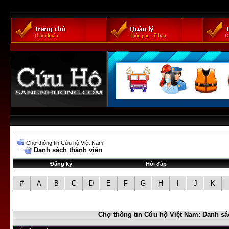
Chợ thông tin Cứu hộ Việt Nam
Danh sách thành viên
Đăng ký
Hỏi đáp
#
A
B
C
D
E
F
G
H
I
J
K
Chợ thông tin Cứu hộ Việt Nam: Danh sá