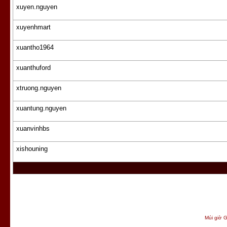
xuyen.nguyen
xuyenhmart
xuantho1964
xuanthuford
xtruong.nguyen
xuantung.nguyen
xuanvinhbs
xishouning
Múi giờ G