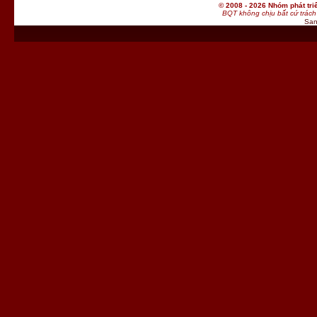
© 2008 - 2026 Nhóm phát t
BQT không chịu bất cứ trách 
San