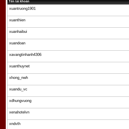
Tên tài khoản
xuantruong1901
xuanthien
xuanhaibui
xuandoan
xavangtinhanh4306
xuanthuynet
xhong_nwh
xuandu_vc
xdhungvuong
xenahotelvn
xndvth