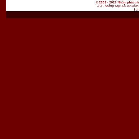
© 2008 - 2026 Nhóm phát t
BQT không chịu bất cứ trách 
San