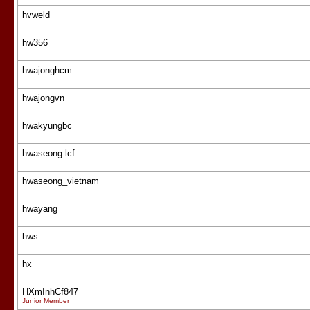
hvweld
hw356
hwajonghcm
hwajongvn
hwakyungbc
hwaseong.lcf
hwaseong_vietnam
hwayang
hws
hx
HXmInhCf847
Junior Member