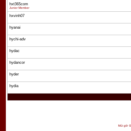
hxt365com
Junior Member
hxvinh07
hyanai
hychi-adv
hydac
hydancor
hyder
hydia
Múi giờ G