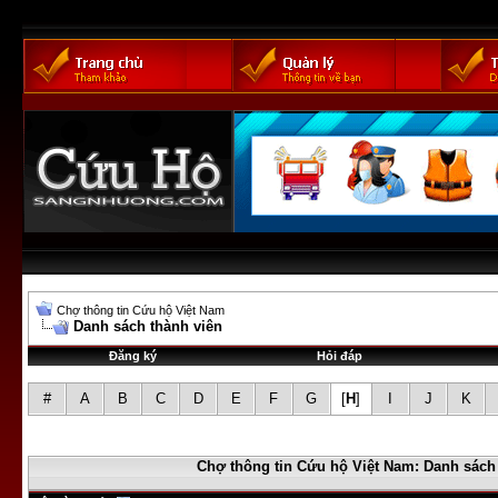
Chợ thông tin Cứu hộ Việt Nam
Danh sách thành viên
Đăng ký
Hỏi đáp
#
A
B
C
D
E
F
G
[
H
]
I
J
K
Chợ thông tin Cứu hộ Việt Nam: Danh sách