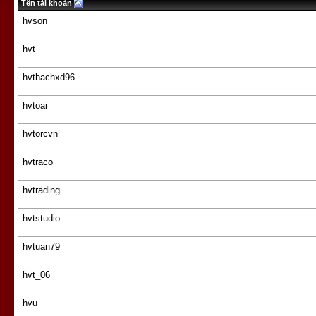
Tên tài khoản
hvson
hvt
hvthachxd96
hvtoai
hvtorcvn
hvtraco
hvtrading
hvtstudio
hvtuan79
hvt_06
hvu