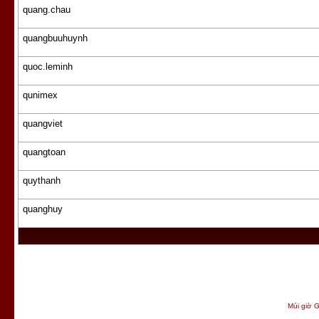
quang.chau
quangbuuhuynh
quoc.leminh
qunimex
quangviet
quangtoan
quythanh
quanghuy
Múi giờ G