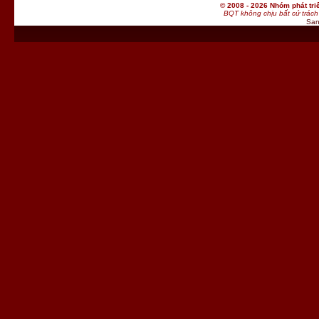
© 2008 - 2026 Nhóm phát t
BQT không chịu bất cứ trách 
San