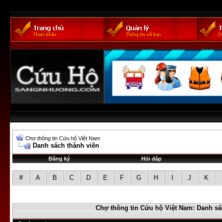
Chợ thông tin Cứu hộ Việt Nam
Danh sách thành viên
Đăng ký
Hỏi đáp
#
A
B
C
D
E
F
G
H
I
J
K
Chợ thông tin Cứu hộ Việt Nam: Danh sá