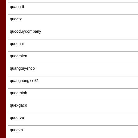
quang.tt
quoctx
quocduycompany
quochai
quocmien
quangtuyenco
quanghung7792
quocthinh
quexgaco
quoc.vu
quocvb