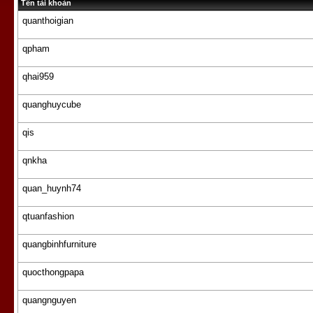
Tên tài khoản
quanthoigian
qpham
qhai959
quanghuycube
qis
qnkha
quan_huynh74
qtuanfashion
quangbinhfurniture
quocthongpapa
quangnguyen