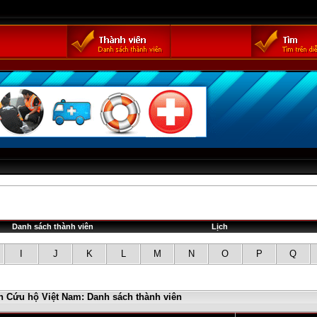
Danh sách thành viên
Lịch
I
J
K
L
M
N
O
P
Q
n Cứu hộ Việt Nam: Danh sách thành viên