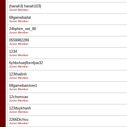
(hanah3| hanah103}
Junior Member
68gamebailat
Junior Member
24hphim_net_90
Junior Member
0559982289
Junior Member
1234
Junior Member
6yhbxhuejfbxnfjue32
Junior Member
123thailinh
Junior Member
68gamebaistore1
Junior Member
12chomsao
Junior Member
123duykhanh
Junior Member
2266Dichvu
Junior Member