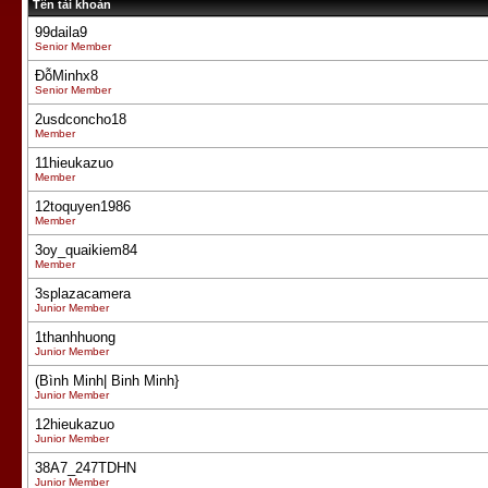
Tên tài khoản
99daila9
Senior Member
ĐỗMinhx8
Senior Member
2usdconcho18
Member
11hieukazuo
Member
12toquyen1986
Member
3oy_quaikiem84
Member
3splazacamera
Junior Member
1thanhhuong
Junior Member
(Bình Minh| Binh Minh}
Junior Member
12hieukazuo
Junior Member
38A7_247TDHN
Junior Member