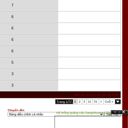
7
6
6
6
6
5
3
3
Hiện kết quả từ 1 tới 30 của 2290
Trang 1/77
1
2
3
11
51
>
Cuối
»
Chuyển đến
Hệ thống quảng cáo SangNhuong.com;
Ẩn
Đóng