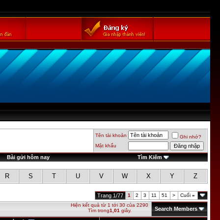
Tên tài khoản
Ghi nhớ?
Mật khẩu
Bài gửi hôm nay
Tìm Kiếm
R
S
T
U
V
W
X
Y
Z
Trang 1/77
1
2
3
11
51
>
Cuối
»
Hiện kết quả từ 1 tới 30 của 2290
Search Members
Tìm trong
1,01
giây.