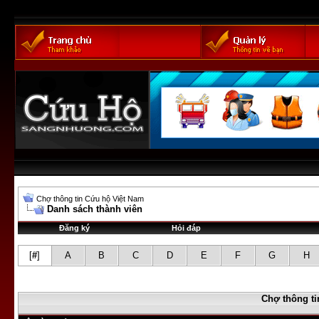
Chợ thông tin Cứu hộ Việt Nam
Danh sách thành viên
Đăng ký
Hỏi đáp
[
#
]
A
B
C
D
E
F
G
H
Chợ thông ti