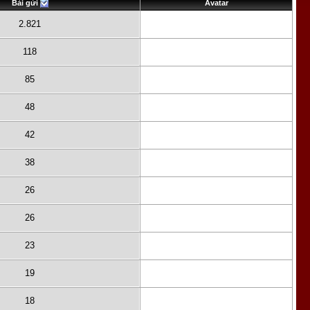
Bài gửi
Avatar
2.821
118
85
48
42
38
26
26
23
19
18