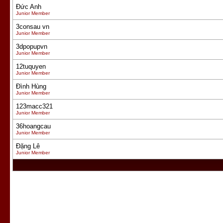
Đức Anh
Junior Member
3consau vn
Junior Member
3dpopupvn
Junior Member
12tuquyen
Junior Member
Đình Hùng
Junior Member
123macc321
Junior Member
36hoangcau
Junior Member
Đặng Lê
Junior Member