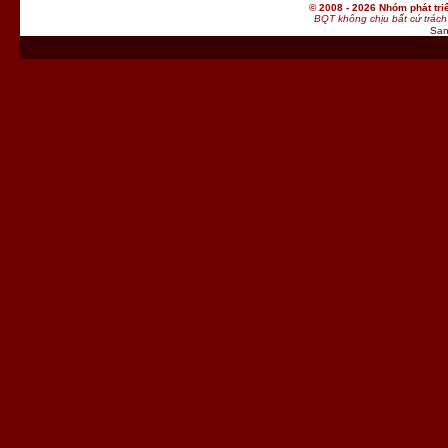
© 2008 - 2026 Nhóm phát t
BQT không chịu bất cứ trách 
San