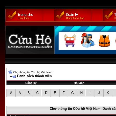
Chợ thông tin Cứu hộ Việt Nam
Danh sách thành viên
Đăng ký
Hỏi đáp
#
A
B
C
D
E
F
G
H
I
J
K
Chợ thông tin Cứu hộ Việt Nam: Danh sá