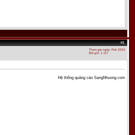
#
1
Tham gia ngày: Feb 2024
Bài gửi: 1.117
Hệ thống quảng cáo
SangNhuong.com