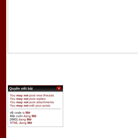
Quyền viết bài
You
may not
post new threads
You
may not
post replies
You
may not
post attachments
You
may not
edit your posts
vB code
is
Mở
Mặt cười
đang
Mở
[IMG]
đang
Mở
HTML đang
Mở