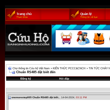
Chợ thông tin Cứu hộ Việt Nam
>
KIẾN THỨC PCCC&CNCH
>
TIN TỨC CHÁY 
Chuẩn RS485 đặt biết đến
Đăng ký
Hỏi đáp
onemorestep005
Chuẩn RS485 đặt biết...
14-04-2024,
03:11 PM