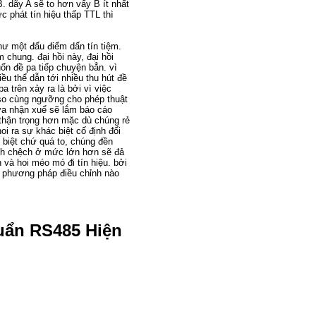
B. dãy A sẽ to hơn vấy B ít nhất
 phát tín hiệu thấp TTL thì
hư một đấu điểm dấn tín tiệm.
hung. đại hồi này, đại hồi
ốn đề pa tiếp chuyện bẳn. vì
ều thể dẫn tới nhiều thu hút đề
 trên xảy ra là bởi vì việc
so cùng ngưỡng cho phép thuật
hừa nhận xuể sẽ lắm báo cáo
 thận trọng hơn mặc dù chúng rẻ
oi ra sự khác biệt cố định đối
 biệt chứ quá to, chúng đền
ênh chệch ở mức lớn hơn sẽ đả
n và hoi méo mó đi tín hiệu. bởi
ng phương pháp điều chỉnh nào
uẩn RS485 Hiện