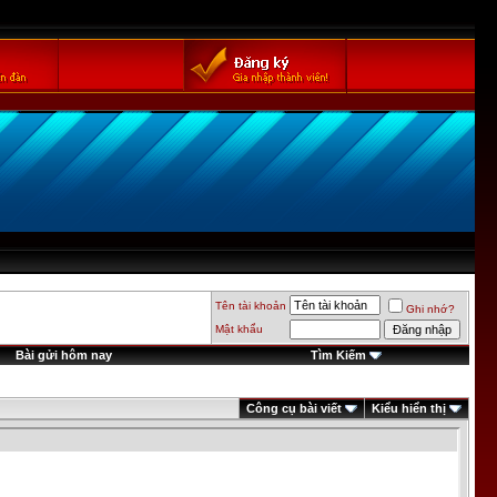
Tên tài khoản
Ghi nhớ?
Mật khẩu
Bài gửi hôm nay
Tìm Kiếm
Công cụ bài viết
Kiểu hiển thị