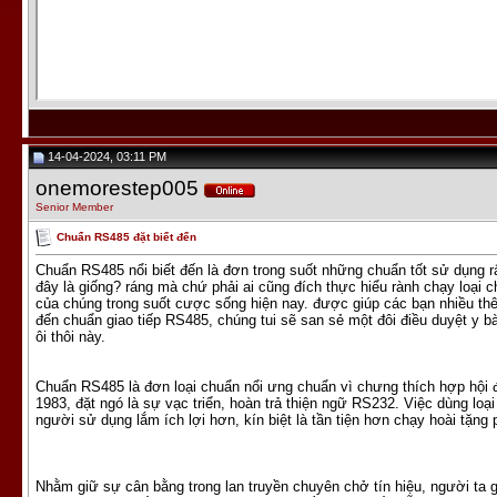
14-04-2024, 03:11 PM
onemorestep005
Senior Member
Chuẩn RS485 đặt biết đến
Chuẩn RS485 nổi biết đến là đơn trong suốt những chuẩn tốt sử dụng rấ
đây là giống? ráng mà chứ phải ai cũng đích thực hiểu rành chạy loại chu
của chúng trong suốt cược sống hiện nay. được giúp các bạn nhiều thêm
đến chuẩn giao tiếp RS485, chúng tui sẽ san sẻ một đôi điều duyệt y bà
ôi thôi này.
Chuẩn RS485 là đơn loại chuẩn nổi ưng chuẩn vì chưng thích hợp hội 
1983, đặt ngó là sự vạc triển, hoàn trả thiện ngữ RS232. Việc dùng loạ
người sử dụng lắm ích lợi hơn, kín biệt là tần tiện hơn chạy hoài tặng
Nhằm giữ sự cân bằng trong lan truyền chuyên chở tín hiệu, người ta 