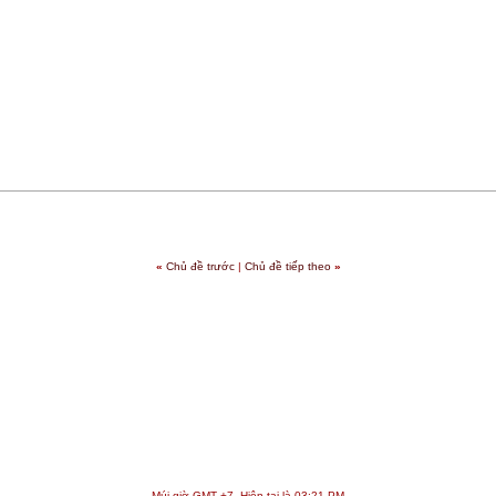
«
Chủ đề trước
|
Chủ đề tiếp theo
»
Múi giờ GMT +7. Hiện tại là
03:21 PM