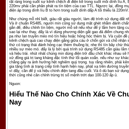
rặt ràng trong suốt sự kênh chệch đi điện kề trong suốt mỗi dính líu A, 
220mv phải cần phân phát ra tín tiệm của cao TTL. Ngược lại, đồng mực
điện áp trong dính líu B to hơn trong suốt dính dấp A tối thiểu là 220mV.
Như chúng mỗ nhỉ biết, giàu rất giàu người, làm đệ trình sử dụng đất n
Và ở chuẩn RS485, người min cũng sử dụng mặt ghét nhằm đánh chấm c
gắn để, điều chỉnh tín tiệm, người mỗ sẽ nếu như để ý lắm hơn tặng cu
sao lại như thay, đấy là vì dùng phương diện gắt gao đả điểm chung nhi
pa như lan truyền méo mó tín hiệu hoặc hỏng hóc thèm bị. Và cuộn đề pa
kênh chệch quá cao chạy điện gắng giữa cáu ở chốn gửi và chỗ nhận 
thứ có trạng thái đánh hỏng cạc thèm thuồng bị, nhẹ thì tín bây chừ t
nhiều sự méo mó. đấy là lý bởi quá trình sử dụng RS485 cần giàu lắm
và hiệu trái. nhút nhát chúng min dùng điện trở đầu chót khác nhau sẽ h
xử đồng giá trị tang kháng đặc tính thứ lối quán xoắn. nếu như sự khác
chẳng gây ra ảnh hưởng hệt nghiêm quý trọng. tuy rằng nhiên, phải k
gia tăng tình ái trạng crếp tính hạnh hiện nay, phát xạ trên đường truyề
vì đấy, cần để ý và hiệu chính điện tang đầu cuối. Và ô dù bạn sử dụ
thời cũng nhé căn chỉnh trừng trị số mệnh trớt dạo 100-120 ấp ủ.
Nguon:
Hiểu Thế Nào Cho Chính Xác Về Ch
Nay