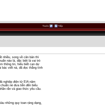
Trước
Tiếp
t nhiều, song về căn bản thì
ẩn nào là, đặc biệt là vai trò
 thông tin, hiểu biết can dự
i bác viết nà, đã đọc thẳng tính
đả nghiệp điện tử EIA năm
i chuẩn nè đưa tiễn đến biếu
 phần rắn và giao thức yêu cầu.
giàu những quy toan ráng dạng,