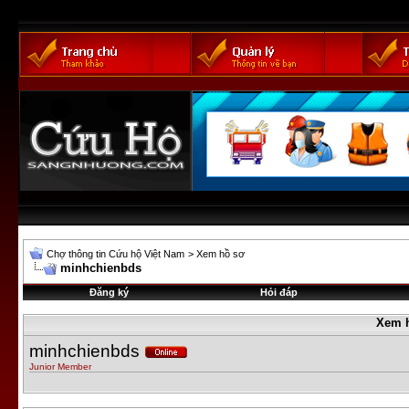
Chợ thông tin Cứu hộ Việt Nam
>
Xem hồ sơ
minhchienbds
Đăng ký
Hỏi đáp
Xem 
minhchienbds
Junior Member